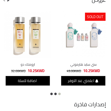
SOLD OUT
سي سايد هارموني
ارومتك دو
10.25KWD
10.25KWD
32.00KWD
49.00KWD
اعلمني عند التوفر
اضافة للسلة
إصدارات فاخرة