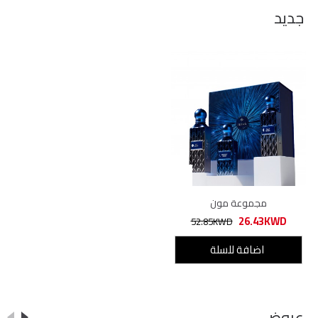
جديد
مجموعة مون
26.43KWD
52.85KWD
اضافة للسلة
عروض