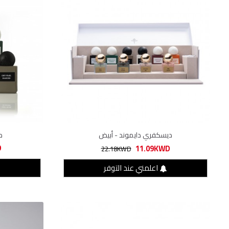
ديسكفري دايموند - أبيض
م
D
11.09KWD
22.18KWD
اعلمني عند التوفر