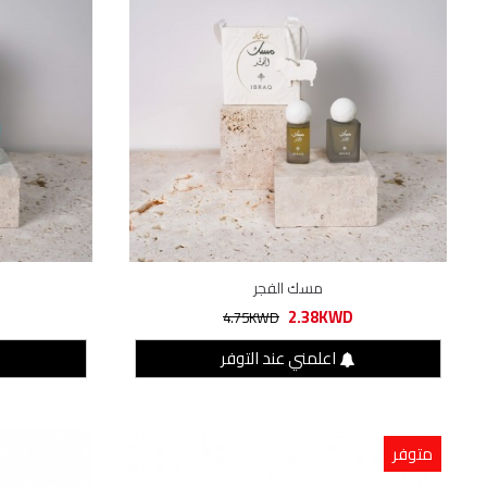
مسك الفجر
2.38KWD
4.75KWD
اعلمني عند التوفر
متوفر