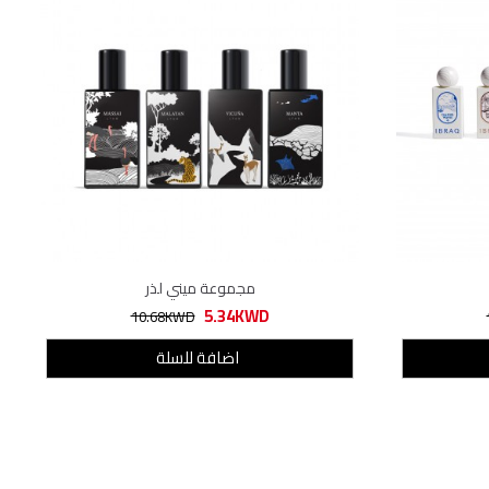
مجموعة ميني لذر
5.34KWD
10.68KWD
اضافة للسلة