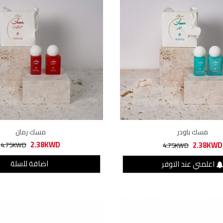
مسك باودر
مسك رمان
2.38KWD
2.38KWD
4.75KWD
4.75KWD
اضافة للسلة
اعلمني عند التوفر