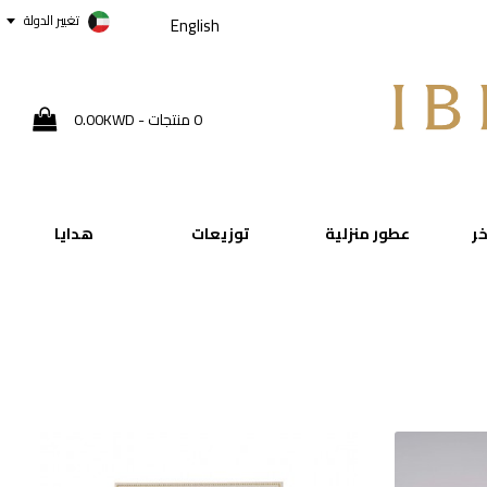
تغيير الدولة
English
0 منتجات - 0.00KWD
خر
عطور منزلية
توزيعات
هدايا