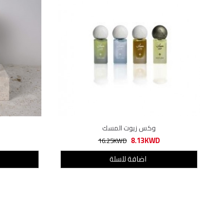
وكس زيوت المسك
8.13KWD
16.25KWD
اضافة للسلة