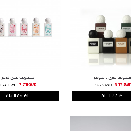
جموعة ميني دايموندز
مجموعة ميني سمر
7.73KWD
8.13KW
15.45KWD
16.25KWD
اضافة للسلة
اضافة للسلة