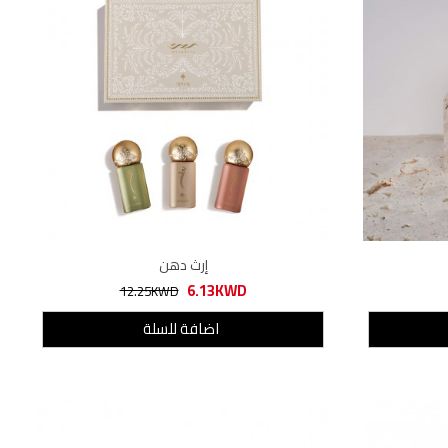
إرث دهن
6.13KWD
12.25KWD
اضافة للسلة