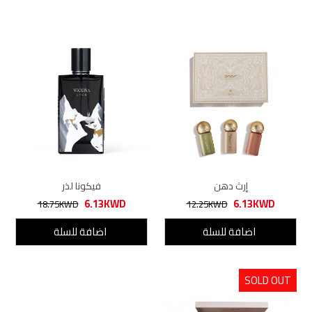
إرث دهن
فيكونا لذر
6.13KWD
6.13KWD
18.75KWD
12.25KWD
اضافة للسلة
اضافة للسلة
SOLD OUT