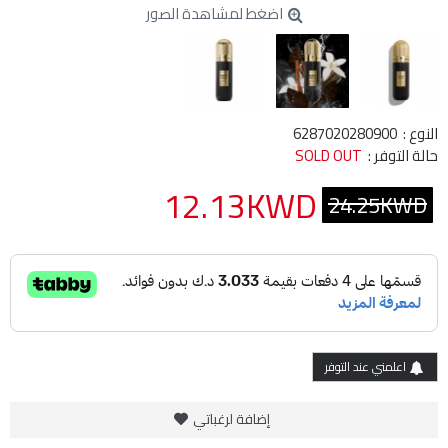
اضغط لمشاهدة الصور
النوع :
6287020280900
حالة التوفر :
SOLD OUT
12.13KWD
24.25KWD
اعلمني عند التوفر
إضافة لرغباتي