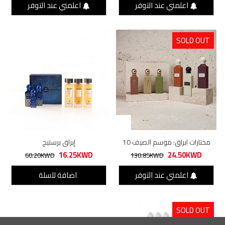
اعلمني عند التوفر
اعلمني عند التوفر
SOLD OUT
مختارات ابراق: موسم الصيف 10
إبراق برستيج
16.25KWD
24.50KWD
60.20KWD
130.85KWD
اعلمني عند التوفر
اضافة للسلة
SOLD OUT